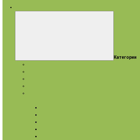
все категории
Категории
Подарки и наборы
Эфирные масла
Косметические масла
Гидролаты
Натуральное мыло
Для лица
Нормальная кожа
Сухая кожа
Чувствительная кожа
Жирная, комбинированная
Проблемная