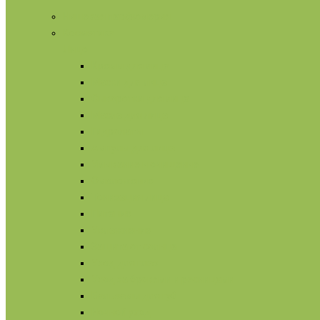
Нишевая парфюмерия
Косметика
Лицо
Кремы для лица
Маски для лица
Сыворотки для лица
Масла для лица
Гидролаты
Ампулы для лица
Умывание и очищение
Омоложение
Тонизация лица
Питание
Увлажнение
Защита от солнца
Уход для глаз
Уход за бровями и ресницами
Бальзамы для губ
Ночной уход