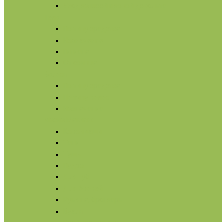
Уход за шеей и зоной декольте
Тело
По типу средства
Назначение
Гигиена
От солнца
Волосы
По типу средства
По типу волос
Назначение
Масла
Макияж
Карандаши
Тени
Тушь
Пудра
Для губ
Для бровей
Румяна, бронзеры
Вуаль