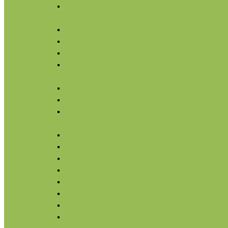
Уход за шеей и зоной декольте
Тело
По типу средства
Назначение
Гигиена
От солнца
Волосы
По типу средства
По типу волос
Назначение
Масла
Макияж
Карандаши
Тени
Тушь
Пудра
Для губ
Для бровей
Румяна, бронзеры
Вуаль