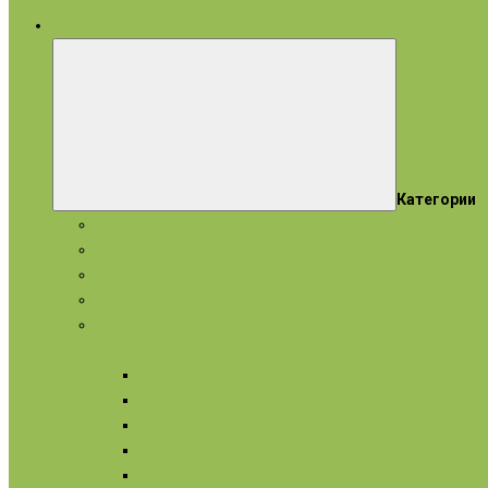
все категории
Категории
Подарки и наборы
Эфирные масла
Косметические масла
Гидролаты
Натуральное мыло
Для лица
Нормальная кожа
Сухая кожа
Чувствительная кожа
Жирная, комбинированная
Проблемная