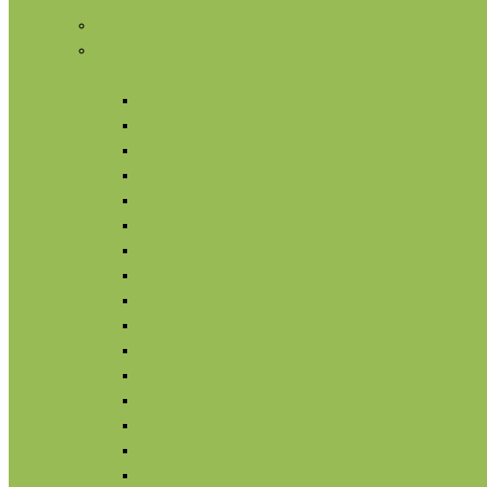
Нишевая парфюмерия
Косметика
Лицо
Кремы для лица
Маски для лица
Сыворотки для лица
Масла для лица
Гидролаты
Ампулы для лица
Умывание и очищение
Омоложение
Тонизация лица
Питание
Увлажнение
Защита от солнца
Уход для глаз
Уход за бровями и ресницами
Бальзамы для губ
Ночной уход