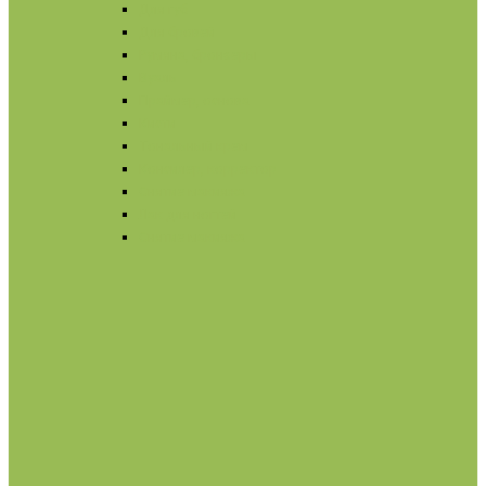
Для губ
Для бровей
Румяна, бронзеры
Вуаль
Праймер, основа
Кисти
Тональный крем
Консилер, корректор
Снятие макияжа
Лак для ногтей
Снятие макияжа