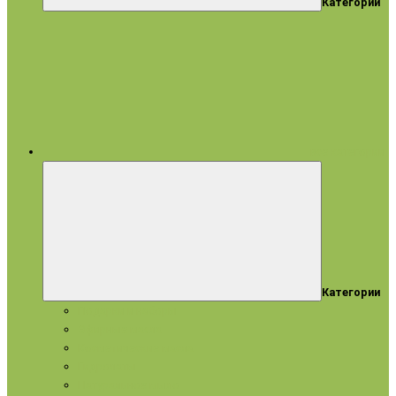
Категории
все категории
Категории
Подарки и наборы
Эфирные масла
Косметические масла
Гидролаты
Натуральное мыло