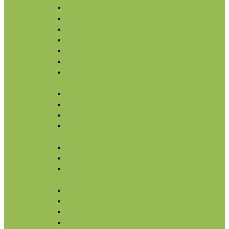
Увлажнение
Защита от солнца
Уход для глаз
Уход за бровями и ресницами
Бальзамы для губ
Ночной уход
Уход за шеей и зоной декольте
Тело
По типу средства
Назначение
Гигиена
От солнца
Волосы
По типу средства
По типу волос
Назначение
Масла
Макияж
Карандаши
Тени
Тушь
Пудра