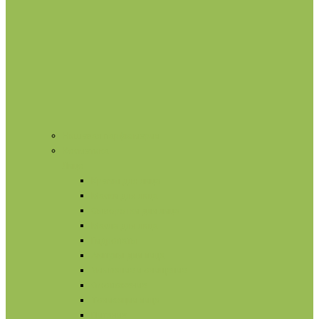
Нишевая парфюмерия
Косметика
Лицо
Кремы для лица
Маски для лица
Сыворотки для лица
Масла для лица
Гидролаты
Ампулы для лица
Умывание и очищение
Омоложение
Тонизация лица
Питание