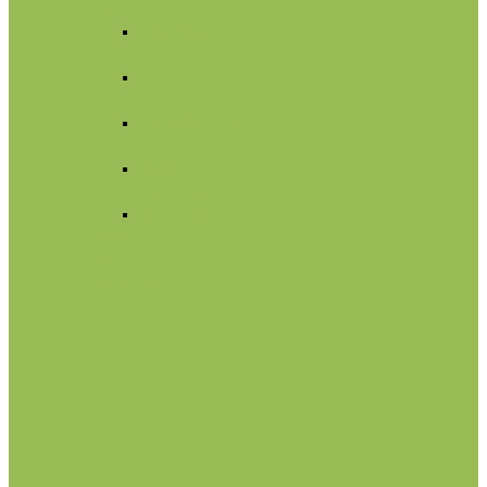
Для лица
Нормальная
кожа
Сухая
кожа
Чувствительная
кожа
Жирная,
комбинированная
Проблемная
Для тела
Для волос
Жидкое мыло