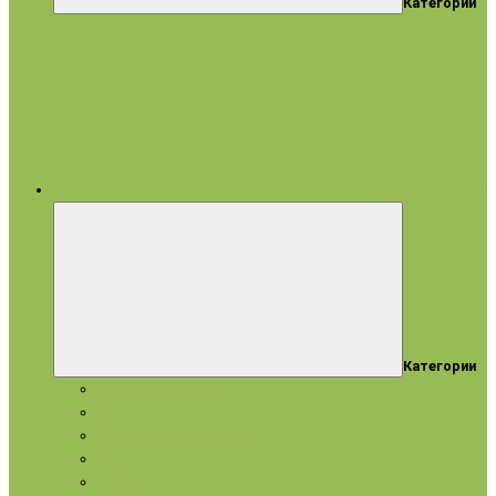
Категории
все категории
Категории
Подарки и наборы
Эфирные масла
Косметические масла
Гидролаты
Натуральное мыло