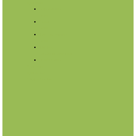
Для лица
Нормальная
кожа
Сухая
кожа
Чувствительная
кожа
Жирная,
комбинированная
Проблемная
Для тела
Для волос
Жидкое мыло