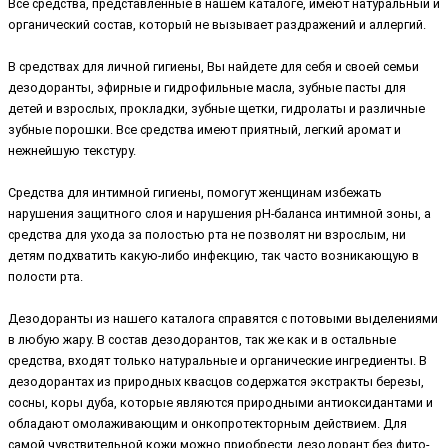
Все средства, представленные в нашем каталоге, имеют натуральный и
органический состав, который не вызывает раздражений и аллергий.
В средствах для личной гигиены, Вы найдете для себя и своей семьи
дезодоранты, эфирные и гидрофильные масла, зубные пасты для
детей и взрослых, прокладки, зубные щетки, гидролаты и различные
зубные порошки. Все средства имеют приятный, легкий аромат и
нежнейшую текстуру.
Средства для интимной гигиены, помогут женщинам избежать
нарушения защитного слоя и нарушения рН-баланса интимной зоны, а
средства для ухода за полостью рта не позволят ни взрослым, ни
детям подхватить какую-либо инфекцию, так часто возникающую в
полости рта.
Дезодоранты из нашего каталога справятся с потовыми выделениями
в любую жару. В состав дезодорантов, так же как и в остальные
средства, входят только натуральные и органические ингредиенты. В
дезодорантах из природных квасцов содержатся экстракты березы,
сосны, коры дуба, которые являются природными антиоксидантами и
обладают омолаживающим и онкопротекторным действием. Для
самой чувствительной кожи можно приобрести дезодорант без фито-