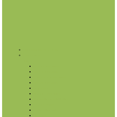
Нишевая парфюмерия
Косметика
Лицо
Кремы для лица
Маски для лица
Сыворотки для лица
Масла для лица
Гидролаты
Ампулы для лица
Умывание и очищение
Омоложение
Тонизация лица
Питание