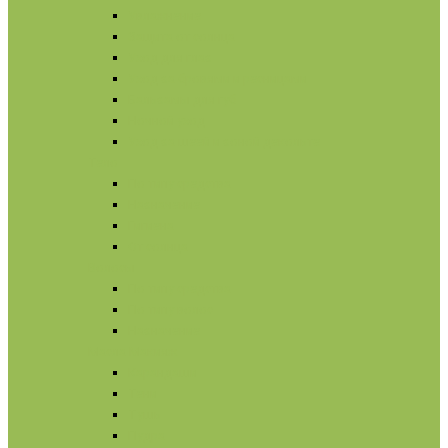
Увлажнение
Защита от солнца
Уход для глаз
Уход за бровями и ресницами
Бальзамы для губ
Ночной уход
Уход за шеей и зоной декольте
Тело
По типу средства
Назначение
Гигиена
От солнца
Волосы
По типу средства
По типу волос
Назначение
Масла
Макияж
Карандаши
Тени
Тушь
Пудра