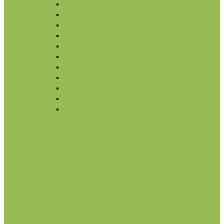
Для губ
Для бровей
Румяна, бронзеры
Вуаль
Праймер, основа
Кисти
Тональный крем
Консилер, корректор
Снятие макияжа
Лак для ногтей
Снятие макияжа