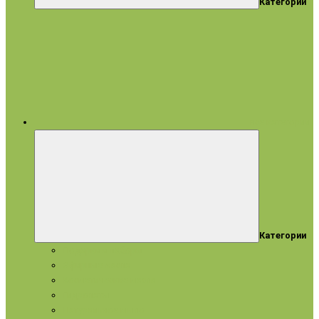
Категории
все категории
Категории
Подарки и наборы
Эфирные масла
Косметические масла
Гидролаты
Натуральное мыло