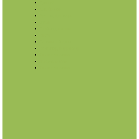
Для губ
Для бровей
Румяна, бронзеры
Вуаль
Праймер, основа
Кисти
Тональный крем
Консилер, корректор
Снятие макияжа
Лак для ногтей
Снятие макияжа