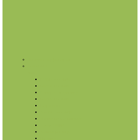
Нишевая парфюмерия
Косметика
Лицо
Кремы для лица
Маски для лица
Сыворотки для лица
Масла для лица
Гидролаты
Ампулы для лица
Умывание и очищение
Омоложение
Тонизация лица
Питание