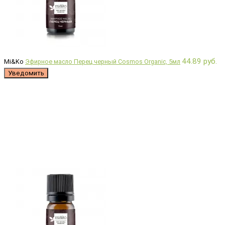
44.89 руб.
Mi&Ko
Эфирное масло Перец черный Cosmos Organic, 5мл
Уведомить