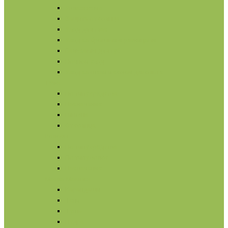
Увлажнение
Защита от солнца
Уход для глаз
Уход за бровями и ресницами
Бальзамы для губ
Ночной уход
Уход за шеей и зоной декольте
Тело
По типу средства
Назначение
Гигиена
От солнца
Волосы
По типу средства
По типу волос
Назначение
Масла
Макияж
Карандаши
Тени
Тушь
Пудра