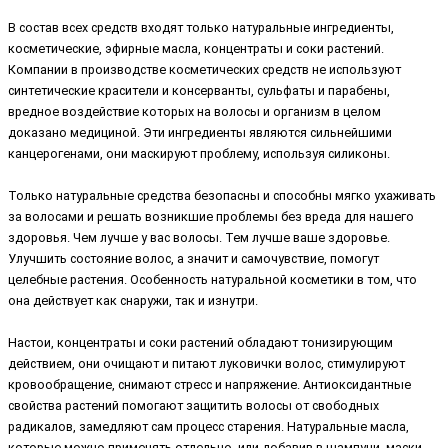
В состав всех средств входят только натуральные ингредиенты,
косметические, эфирные масла, концентраты и соки растений.
Компании в производстве косметических средств не используют
синтетические красители и консерванты, сульфаты и парабены,
вредное воздействие которых на волосы и организм в целом
доказано медициной. Эти ингредиенты являются сильнейшими
канцерогенами, они маскируют проблему, используя силиконы.
Только натуральные средства безопасны и способны мягко ухаживать
за волосами и решать возникшие проблемы без вреда для нашего
здоровья. Чем лучше у вас волосы. Тем лучше ваше здоровье.
Улучшить состояние волос, а значит и самочувствие, помогут
целебные растения. Особенность натуральной косметики в том, что
она действует как снаружи, так и изнутри.
Настои, концентраты и соки растений обладают тонизирующим
действием, они очищают и питают луковички волос, стимулируют
кровообращение, снимают стресс и напряжение. Антиоксидантные
свойства растений помогают защитить волосы от свободных
радикалов, замедляют сам процесс старения. Натуральные масла,
которые можно применять отдельно, или добавив в шампуни, маски,