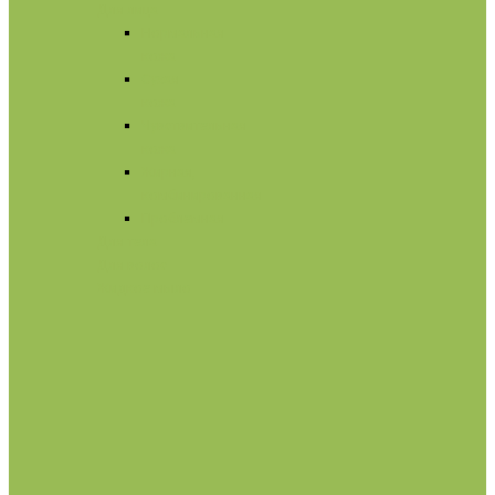
Для лица
Нормальная
кожа
Сухая
кожа
Чувствительная
кожа
Жирная,
комбинированная
Проблемная
Для тела
Для волос
Жидкое мыло