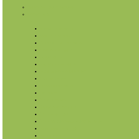
Нишевая парфюмерия
Косметика
Лицо
Кремы для лица
Маски для лица
Сыворотки для лица
Масла для лица
Гидролаты
Ампулы для лица
Умывание и очищение
Омоложение
Тонизация лица
Питание
Увлажнение
Защита от солнца
Уход для глаз
Уход за бровями и ресницами
Бальзамы для губ
Ночной уход