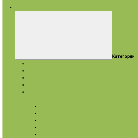
все категории
Категории
Подарки и наборы
Эфирные масла
Косметические масла
Гидролаты
Натуральное мыло
Для лица
Нормальная кожа
Сухая кожа
Чувствительная кожа
Жирная, комбинированная
Проблемная