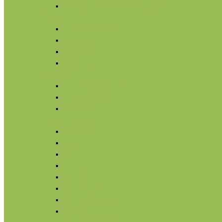
Уход за шеей и зоной декольте
Тело
По типу средства
Назначение
Гигиена
От солнца
Волосы
По типу средства
По типу волос
Назначение
Масла
Макияж
Карандаши
Тени
Тушь
Пудра
Для губ
Для бровей
Румяна, бронзеры
Вуаль