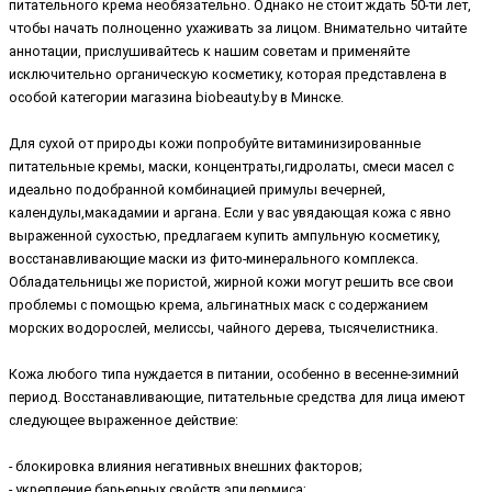
питательного крема необязательно. Однако не стоит ждать 50-ти лет,
чтобы начать полноценно ухаживать за лицом. Внимательно читайте
аннотации, прислушивайтесь к нашим советам и применяйте
исключительно органическую косметику, которая представлена в
особой категории магазина biobeauty.by в Минске.
Для сухой от природы кожи попробуйте витаминизированные
питательные кремы, маски, концентраты,гидролаты, смеси масел с
идеально подобранной комбинацией примулы вечерней,
календулы,макадамии и аргана. Если у вас увядающая кожа с явно
выраженной сухостью, предлагаем купить ампульную косметику,
восстанавливающие маски из фито-минерального комплекса.
Обладательницы же пористой, жирной кожи могут решить все свои
проблемы с помощью крема, альгинатных маск с содержанием
морских водорослей, мелиссы, чайного дерева, тысячелистника.
Кожа любого типа нуждается в питании, особенно в весенне-зимний
период. Восстанавливающие, питательные средства для лица имеют
следующее выраженное действие:
- блокировка влияния негативных внешних факторов;
- укрепление барьерных свойств эпидермиса;