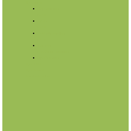
Для лица
Нормальная
кожа
Сухая
кожа
Чувствительная
кожа
Жирная,
комбинированная
Проблемная
Для тела
Для волос
Жидкое мыло