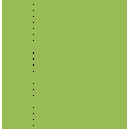
Увлажнение
Защита от солнца
Уход для глаз
Уход за бровями и ресницами
Бальзамы для губ
Ночной уход
Уход за шеей и зоной декольте
Тело
По типу средства
Назначение
Гигиена
От солнца
Волосы
По типу средства
По типу волос
Назначение
Масла
Макияж
Карандаши
Тени
Тушь
Пудра