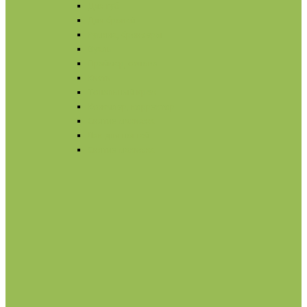
Для губ
Для бровей
Румяна, бронзеры
Вуаль
Праймер, основа
Кисти
Тональный крем
Консилер, корректор
Снятие макияжа
Лак для ногтей
Снятие макияжа