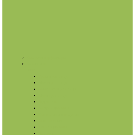
Нишевая парфюмерия
Косметика
Лицо
Кремы для лица
Маски для лица
Сыворотки для лица
Масла для лица
Гидролаты
Ампулы для лица
Умывание и очищение
Омоложение
Тонизация лица
Питание