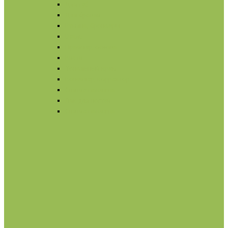
Для губ
Для бровей
Румяна, бронзеры
Вуаль
Праймер, основа
Кисти
Тональный крем
Консилер, корректор
Снятие макияжа
Лак для ногтей
Снятие макияжа