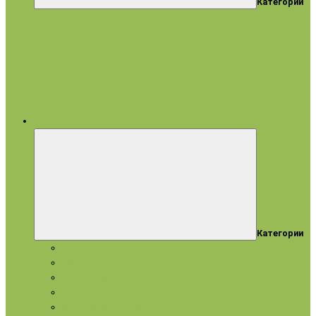
Категории
все категории
Категории
Подарки и наборы
Эфирные масла
Косметические масла
Гидролаты
Натуральное мыло