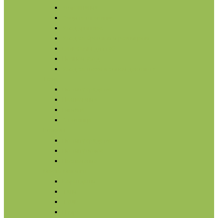
Увлажнение
Защита от солнца
Уход для глаз
Уход за бровями и ресницами
Бальзамы для губ
Ночной уход
Уход за шеей и зоной декольте
Тело
По типу средства
Назначение
Гигиена
От солнца
Волосы
По типу средства
По типу волос
Назначение
Масла
Макияж
Карандаши
Тени
Тушь
Пудра