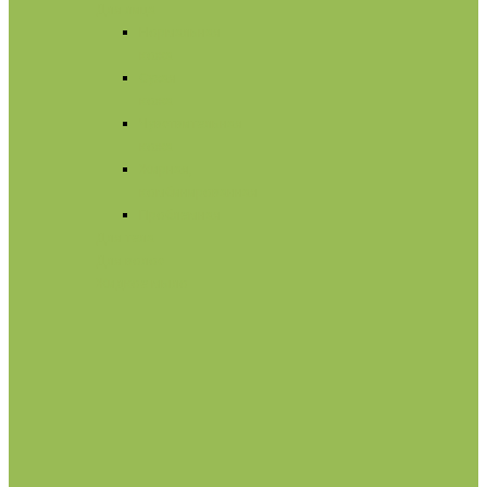
Для лица
Нормальная
кожа
Сухая
кожа
Чувствительная
кожа
Жирная,
комбинированная
Проблемная
Для тела
Для волос
Жидкое мыло