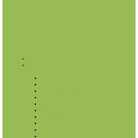
Нишевая парфюмерия
Косметика
Лицо
Кремы для лица
Маски для лица
Сыворотки для лица
Масла для лица
Гидролаты
Ампулы для лица
Умывание и очищение
Омоложение
Тонизация лица
Питание