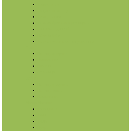
Увлажнение
Защита от солнца
Уход для глаз
Уход за бровями и ресницами
Бальзамы для губ
Ночной уход
Уход за шеей и зоной декольте
Тело
По типу средства
Назначение
Гигиена
От солнца
Волосы
По типу средства
По типу волос
Назначение
Масла
Макияж
Карандаши
Тени
Тушь
Пудра