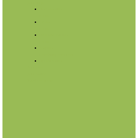
Для лица
Нормальная
кожа
Сухая
кожа
Чувствительная
кожа
Жирная,
комбинированная
Проблемная
Для тела
Для волос
Жидкое мыло