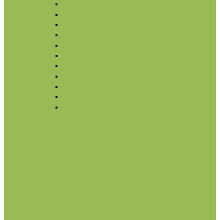
Для губ
Для бровей
Румяна, бронзеры
Вуаль
Праймер, основа
Кисти
Тональный крем
Консилер, корректор
Снятие макияжа
Лак для ногтей
Снятие макияжа