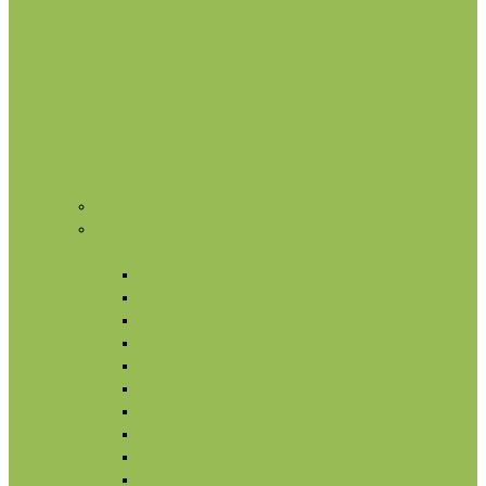
Нишевая парфюмерия
Косметика
Лицо
Кремы для лица
Маски для лица
Сыворотки для лица
Масла для лица
Гидролаты
Ампулы для лица
Умывание и очищение
Омоложение
Тонизация лица
Питание