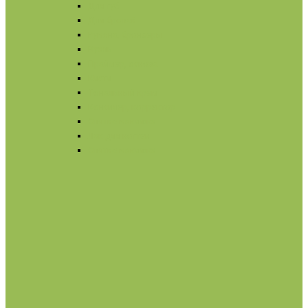
Для губ
Для бровей
Румяна, бронзеры
Вуаль
Праймер, основа
Кисти
Тональный крем
Консилер, корректор
Снятие макияжа
Лак для ногтей
Снятие макияжа