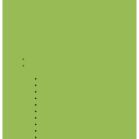
Нишевая парфюмерия
Косметика
Лицо
Кремы для лица
Маски для лица
Сыворотки для лица
Масла для лица
Гидролаты
Ампулы для лица
Умывание и очищение
Омоложение
Тонизация лица
Питание