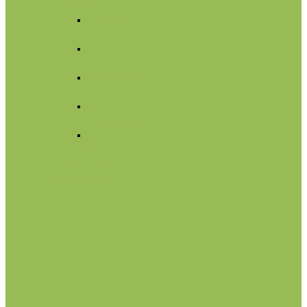
Для лица
Нормальная
кожа
Сухая
кожа
Чувствительная
кожа
Жирная,
комбинированная
Проблемная
Для тела
Для волос
Жидкое мыло