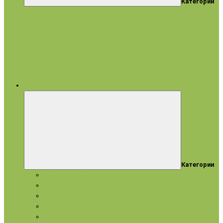
Категории
все категории
Категории
Подарки и наборы
Эфирные масла
Косметические масла
Гидролаты
Натуральное мыло