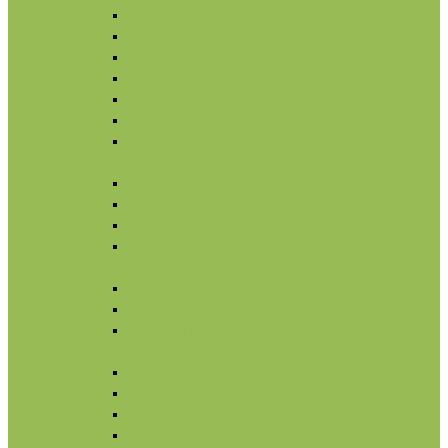
Увлажнение
Защита от солнца
Уход для глаз
Уход за бровями и ресницами
Бальзамы для губ
Ночной уход
Уход за шеей и зоной декольте
Тело
По типу средства
Назначение
Гигиена
От солнца
Волосы
По типу средства
По типу волос
Назначение
Масла
Макияж
Карандаши
Тени
Тушь
Пудра