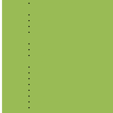
Уход за шеей и зоной декольте
Тело
По типу средства
Назначение
Гигиена
От солнца
Волосы
По типу средства
По типу волос
Назначение
Масла
Макияж
Карандаши
Тени
Тушь
Пудра
Для губ
Для бровей
Румяна, бронзеры
Вуаль