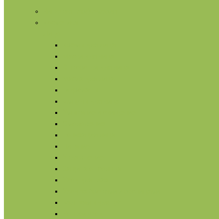
Нишевая парфюмерия
Косметика
Лицо
Кремы для лица
Маски для лица
Сыворотки для лица
Масла для лица
Гидролаты
Ампулы для лица
Умывание и очищение
Омоложение
Тонизация лица
Питание
Увлажнение
Защита от солнца
Уход для глаз
Уход за бровями и ресницами
Бальзамы для губ
Ночной уход