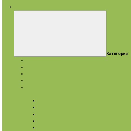
все категории
Категории
Подарки и наборы
Эфирные масла
Косметические масла
Гидролаты
Натуральное мыло
Для лица
Нормальная кожа
Сухая кожа
Чувствительная кожа
Жирная, комбинированная
Проблемная