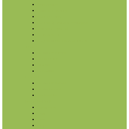
Увлажнение
Защита от солнца
Уход для глаз
Уход за бровями и ресницами
Бальзамы для губ
Ночной уход
Уход за шеей и зоной декольте
Тело
По типу средства
Назначение
Гигиена
От солнца
Волосы
По типу средства
По типу волос
Назначение
Масла
Макияж
Карандаши
Тени
Тушь
Пудра