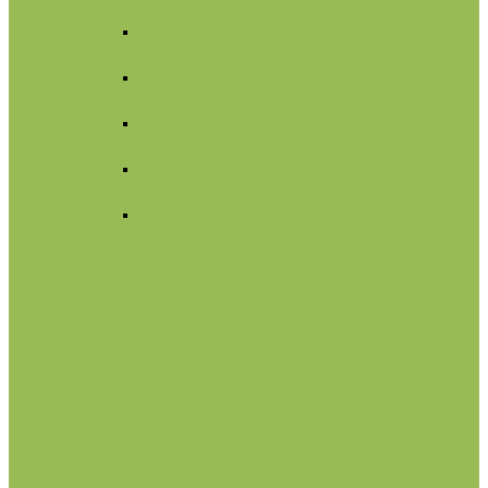
Для лица
Нормальная
кожа
Сухая
кожа
Чувствительная
кожа
Жирная,
комбинированная
Проблемная
Для тела
Для волос
Жидкое мыло