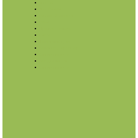
Для губ
Для бровей
Румяна, бронзеры
Вуаль
Праймер, основа
Кисти
Тональный крем
Консилер, корректор
Снятие макияжа
Лак для ногтей
Снятие макияжа