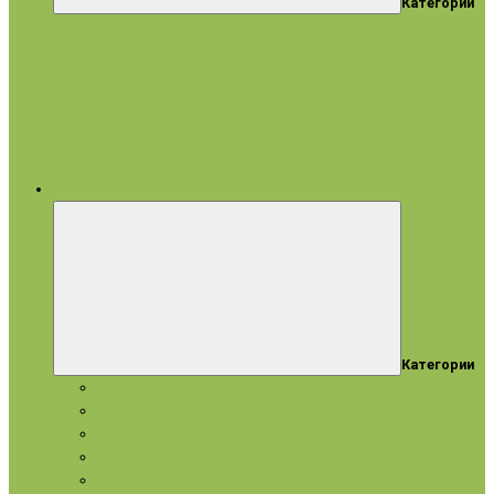
Категории
все категории
Категории
Подарки и наборы
Эфирные масла
Косметические масла
Гидролаты
Натуральное мыло