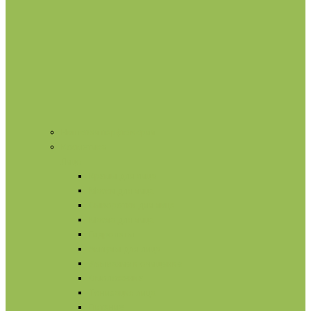
Нишевая парфюмерия
Косметика
Лицо
Кремы для лица
Маски для лица
Сыворотки для лица
Масла для лица
Гидролаты
Ампулы для лица
Умывание и очищение
Омоложение
Тонизация лица
Питание