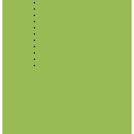
Для губ
Для бровей
Румяна, бронзеры
Вуаль
Праймер, основа
Кисти
Тональный крем
Консилер, корректор
Снятие макияжа
Лак для ногтей
Снятие макияжа