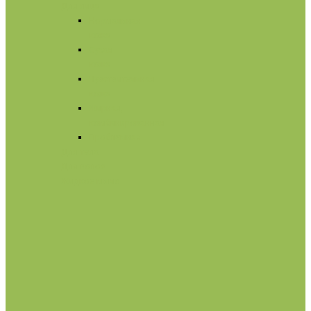
Для лица
Нормальная
кожа
Сухая
кожа
Чувствительная
кожа
Жирная,
комбинированная
Проблемная
Для тела
Для волос
Жидкое мыло