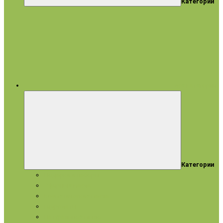
Категории
все категории
Категории
Подарки и наборы
Эфирные масла
Косметические масла
Гидролаты
Натуральное мыло