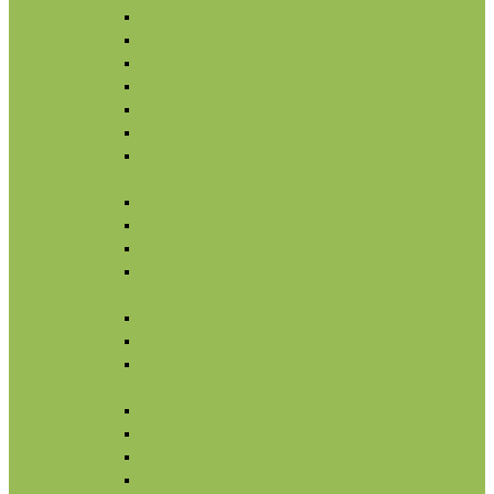
Увлажнение
Защита от солнца
Уход для глаз
Уход за бровями и ресницами
Бальзамы для губ
Ночной уход
Уход за шеей и зоной декольте
Тело
По типу средства
Назначение
Гигиена
От солнца
Волосы
По типу средства
По типу волос
Назначение
Масла
Макияж
Карандаши
Тени
Тушь
Пудра