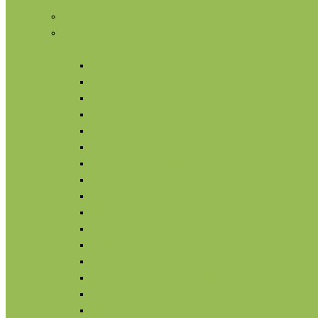
Нишевая парфюмерия
Косметика
Лицо
Кремы для лица
Маски для лица
Сыворотки для лица
Масла для лица
Гидролаты
Ампулы для лица
Умывание и очищение
Омоложение
Тонизация лица
Питание
Увлажнение
Защита от солнца
Уход для глаз
Уход за бровями и ресницами
Бальзамы для губ
Ночной уход