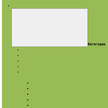
все категории
Категории
Подарки и наборы
Эфирные масла
Косметические масла
Гидролаты
Натуральное мыло
Для лица
Нормальная кожа
Сухая кожа
Чувствительная кожа
Жирная, комбинированная
Проблемная