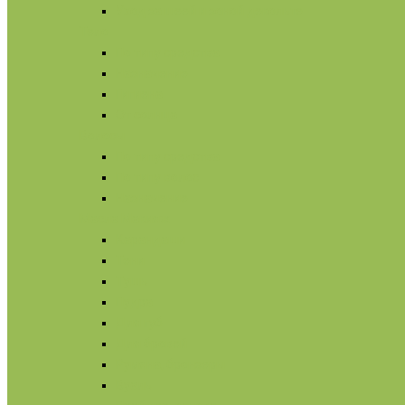
Уход за шеей и зоной декольте
Тело
По типу средства
Назначение
Гигиена
От солнца
Волосы
По типу средства
По типу волос
Назначение
Масла
Макияж
Карандаши
Тени
Тушь
Пудра
Для губ
Для бровей
Румяна, бронзеры
Вуаль