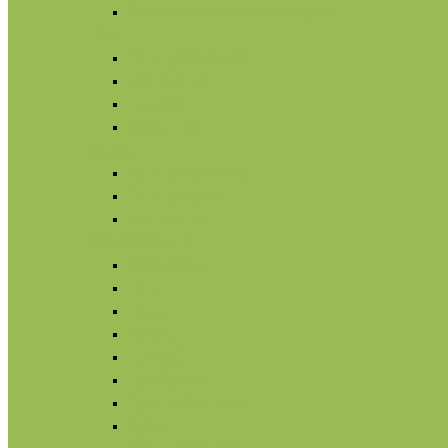
Уход за шеей и зоной декольте
Тело
По типу средства
Назначение
Гигиена
От солнца
Волосы
По типу средства
По типу волос
Назначение
Масла
Макияж
Карандаши
Тени
Тушь
Пудра
Для губ
Для бровей
Румяна, бронзеры
Вуаль