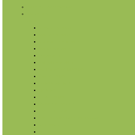
Нишевая парфюмерия
Косметика
Лицо
Кремы для лица
Маски для лица
Сыворотки для лица
Масла для лица
Гидролаты
Ампулы для лица
Умывание и очищение
Омоложение
Тонизация лица
Питание
Увлажнение
Защита от солнца
Уход для глаз
Уход за бровями и ресницами
Бальзамы для губ
Ночной уход