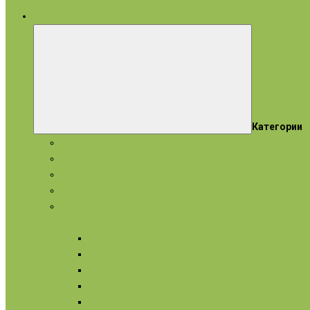
все категории
Категории
Подарки и наборы
Эфирные масла
Косметические масла
Гидролаты
Натуральное мыло
Для лица
Нормальная кожа
Сухая кожа
Чувствительная кожа
Жирная, комбинированная
Проблемная