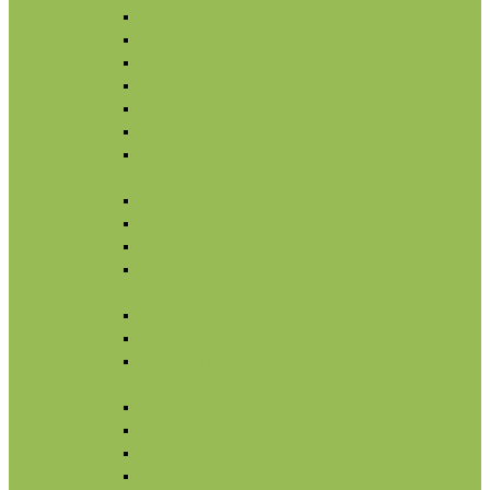
Увлажнение
Защита от солнца
Уход для глаз
Уход за бровями и ресницами
Бальзамы для губ
Ночной уход
Уход за шеей и зоной декольте
Тело
По типу средства
Назначение
Гигиена
От солнца
Волосы
По типу средства
По типу волос
Назначение
Масла
Макияж
Карандаши
Тени
Тушь
Пудра