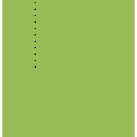
Для губ
Для бровей
Румяна, бронзеры
Вуаль
Праймер, основа
Кисти
Тональный крем
Консилер, корректор
Снятие макияжа
Лак для ногтей
Снятие макияжа