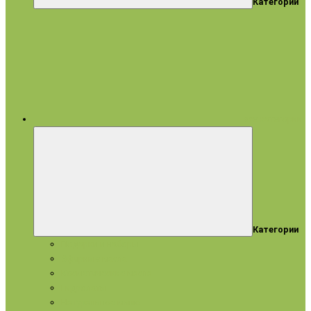
Категории
все категории
Категории
Подарки и наборы
Эфирные масла
Косметические масла
Гидролаты
Натуральное мыло