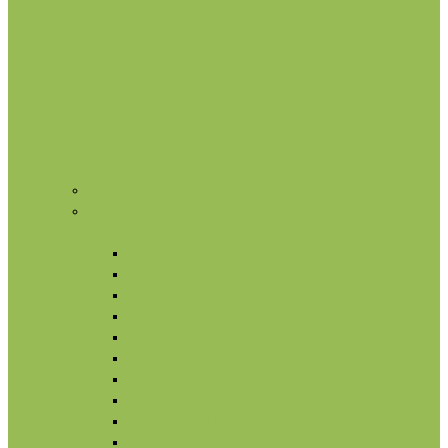
Нишевая парфюмерия
Косметика
Лицо
Кремы для лица
Маски для лица
Сыворотки для лица
Масла для лица
Гидролаты
Ампулы для лица
Умывание и очищение
Омоложение
Тонизация лица
Питание