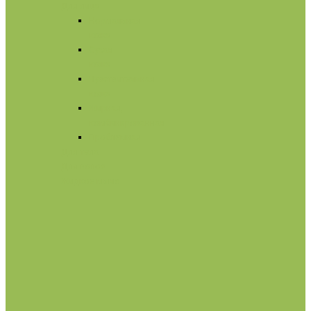
Для лица
Нормальная
кожа
Сухая
кожа
Чувствительная
кожа
Жирная,
комбинированная
Проблемная
Для тела
Для волос
Жидкое мыло