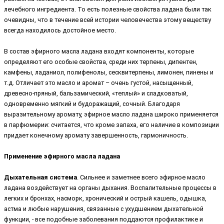
лечебного ингредиента. То есть полезные свойства ладана были так
очевидны, что в течение всей истории человечества этому веществу
всегда находилось достойное место.
В состав эфирного масла ладана входят компоненты, которые
определяют его особые свойства, среди них терпены, дипентен,
камфены, ладаниол, полифенолы, сесквитерпены, лимонен, пинены и
т.д. Отличает это масло и аромат – очень густой, насыщенный,
древесно-пряный, бальзамический, «теплый» и сладковатый,
одновременно мягкий и будоражащий, сочный. Благодаря
выразительному аромату, эфирное масло ладана широко применяется
в парфюмерии: считается, что кроме запаха, его наличие в композиции
придает конечному аромату завершенность, гармоничность.
Применение эфирного масла ладана
Дыхательная система
. Сильнее и заметнее всего эфирное масло
ладана воздействует на органы дыхания. Воспалительные процессы в
легких и бронхах, насморк, хронический и острый кашель, одышка,
астма и любые нарушения, связанные с ухудшением дыхательной
функции, - все подобные заболевания поддаются профилактике и