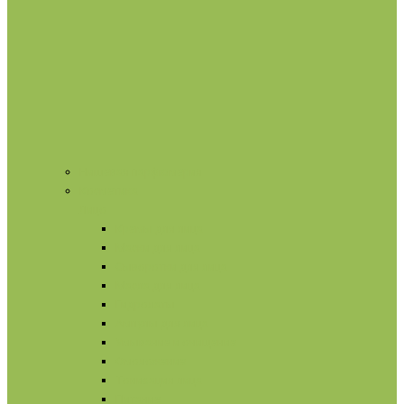
Нишевая парфюмерия
Косметика
Лицо
Кремы для лица
Маски для лица
Сыворотки для лица
Масла для лица
Гидролаты
Ампулы для лица
Умывание и очищение
Омоложение
Тонизация лица
Питание