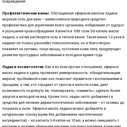
повреждений.
Профилактические ванны
. Обогащенная эфирным маслом ладана
морская соль для ванн – великолепное природное средство
профилактики для укрепления всего организма, избавления от судорог
и улучшения кровообращения. Капните в 100г соли 5-6 капель масла
ладана, а затем растворите соль в теплой ванне. Такая ванна 1-2 раза в
неделю не только расслабит психологически, но и благотворно
повлияет на суставы, тонус мышц, состояние кожи тела, предупредит
развитие простудных заболеваний в холодное время года.
Ладан в косметологии
. Как и во всех прочих отношениях, эфирное
масло ладана и здесь проявляет универсальность: обладательницам
жирной, проблемной кожи оно помогает справиться с воспалениями и
прыщами, а тем, кто страдает от сухости и вялости кожи, дает
возможность подтянуть ее, тонизировать, «оживить», сделать более
упругой и молодой на вид. Кроме того, ладан часто добавляют в
средства для лечения дерматологических заболеваний – от экземы до
псориаза и сыпи. Эфирное масло ладана можно добавлять в
натуральную основу (крем без добавлениях синтетических
ингредиентов) – из расчета 3-4 капли на 10 мл, а можно смешивать с
маслами и другими эфирными маслами для приготовления домашних