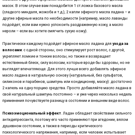
масок. В этом случае вам понадобится 1 ст.ложка базового масла
(сладкого миндаля, жожоба и т.д.), 2 капли эфирного масла ладана – и
другие эфирные масла по необходимости (например, масло лаванды
подойдет, если вам нужно успокоить раздраженную кожу, а масло
нероли – если вы хотите смягчить сухую кожу).
Практически каждому подойдет эфирное масло ладана для
ухода за
волосами
: с одной стороны, оно стимулирует рост волос, с другой,
укрепляет ломкие и тонкие волосы, но также и возвращает
естественный блеск, силу волосам, которые вроде бы здоровы, но не
выглядят впечатляюще. Для этого лучше всего добавлять эфирное
масло ладана в натуральную основу (натуральный, без сульфатов,
силиконов и парабенов, шампунь или кондиционер, маску): достаточно
2 капель на одну порцию средства. Просто добавляйте масло ладана в
свой натуральный шампунь постоянно – и уже через несколько недель
применения почувствуете разницу в состоянии и внешнем виде волос.
Психоэмоциональный эффект
. Ладан обладает свойствами сильного
антидепрессанта, поэтому его часто применяют при агедонии, вялом
душевном состоянии, а также в периоды критического
психологического напряжения, например, если человек испытывает