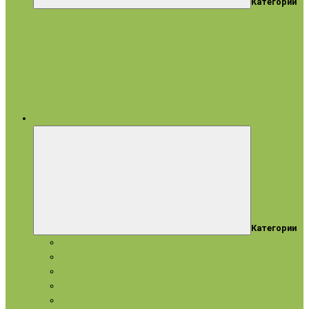
Категории
все категории
Категории
Подарки и наборы
Эфирные масла
Косметические масла
Гидролаты
Натуральное мыло