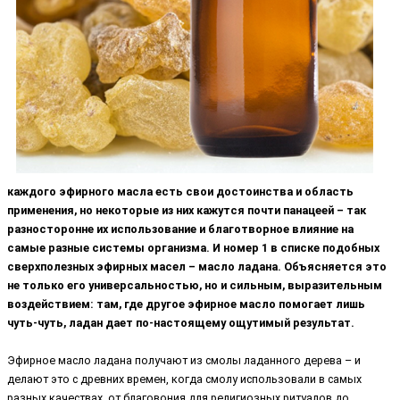
каждого эфирного масла есть свои достоинства и область
применения, но некоторые из них кажутся почти панацеей – так
разносторонне их использование и благотворное влияние на
самые разные системы организма. И номер 1 в списке подобных
сверхполезных эфирных масел – масло ладана. Объясняется это
не только его универсальностью, но и сильным, выразительным
воздействием: там, где другое эфирное масло помогает лишь
чуть-чуть, ладан дает по-настоящему ощутимый результат.
Эфирное масло ладана получают из смолы ладанного дерева – и
делают это с древних времен, когда смолу использовали в самых
разных качествах, от благовония для религиозных ритуалов до