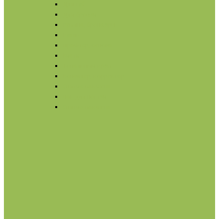
Для губ
Для бровей
Румяна, бронзеры
Вуаль
Праймер, основа
Кисти
Тональный крем
Консилер, корректор
Снятие макияжа
Лак для ногтей
Снятие макияжа