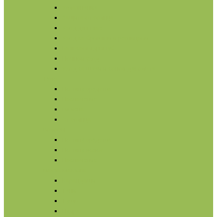
Увлажнение
Защита от солнца
Уход для глаз
Уход за бровями и ресницами
Бальзамы для губ
Ночной уход
Уход за шеей и зоной декольте
Тело
По типу средства
Назначение
Гигиена
От солнца
Волосы
По типу средства
По типу волос
Назначение
Масла
Макияж
Карандаши
Тени
Тушь
Пудра