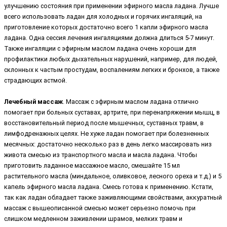
улучшению состояния при применении эфирного масла ладана. Лучше
всего использовать ладан для холодных и горячих ингаляций, на
приготовление которых достаточно всего 1 капли эфирного масла
ладана. Одна сессия лечения ингаляциями должна длиться 5-7 минут.
Также ингаляции с эфирным маслом ладана очень хороши для
профилактики любых дыхательных нарушений, например, для людей,
склонных к частым простудам, воспалениям легких и бронхов, а также
страдающих астмой.
Лечебный массаж
. Массаж с эфирным маслом ладана отлично
помогает при больных суставах, артрите, при перенапряжении мышц, в
восстановительный период после мышечных, суставных травм, в
лимфодренажных целях. Не хуже ладан помогает при болезненных
месячных: достаточно несколько раз в день легко массировать низ
живота смесью из транспортного масла и масла ладана. Чтобы
приготовить ладанное массажное масло, смешайте 15 мл
растительного масла (миндальное, оливковое, лесного ореха и т.д.) и 5
капель эфирного масла ладана. Смесь готова к применению. Кстати,
так как ладан обладает также заживляющими свойствами, аккуратный
массаж с вышеописанной смесью может серьезно помочь при
слишком медленном заживлении шрамов, мелких травм и