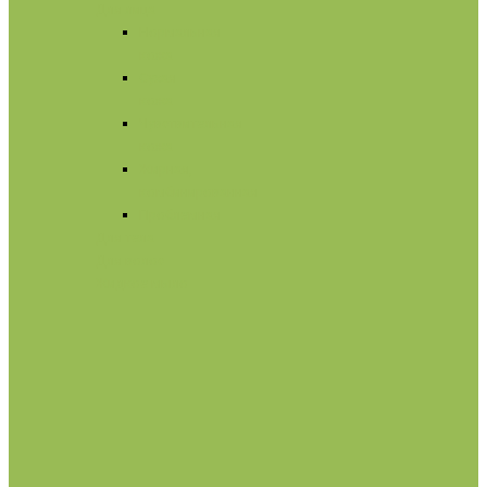
Для лица
Нормальная
кожа
Сухая
кожа
Чувствительная
кожа
Жирная,
комбинированная
Проблемная
Для тела
Для волос
Жидкое мыло