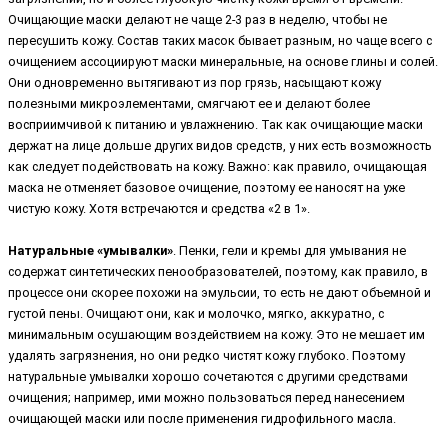
Очищающие маски делают не чаще 2-3 раз в неделю, чтобы не
пересушить кожу. Состав таких масок бывает разным, но чаще всего с
очищением ассоциируют маски минеральные, на основе глины и солей.
Они одновременно вытягивают из пор грязь, насыщают кожу
полезными микроэлементами, смягчают ее и делают более
восприимчивой к питанию и увлажнению. Так как очищающие маски
держат на лице дольше других видов средств, у них есть возможность
как следует подействовать на кожу. Важно: как правило, очищающая
маска не отменяет базовое очищение, поэтому ее наносят на уже
чистую кожу. Хотя встречаются и средства «2 в 1».
Натуральные «умывалки»
. Пенки, гели и кремы для умывания не
содержат синтетических пенообразователей, поэтому, как правило, в
процессе они скорее похожи на эмульсии, то есть не дают объемной и
густой пены. Очищают они, как и молочко, мягко, аккуратно, с
минимальным осушающим воздействием на кожу. Это не мешает им
удалять загрязнения, но они редко чистят кожу глубоко. Поэтому
натуральные умывалки хорошо сочетаются с другими средствами
очищения; например, ими можно пользоваться перед нанесением
очищающей маски или после применения гидрофильного масла.