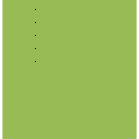
Для лица
Нормальная
кожа
Сухая
кожа
Чувствительная
кожа
Жирная,
комбинированная
Проблемная
Для тела
Для волос
Жидкое мыло