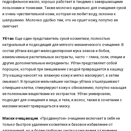
гидрофильное масло, хорошо работает в тандеме с завершающими
лосьонами и тониками. Также молочко идеально для очищения сухой
и очень чувствительной кожи, которая не любит воду, склонна к
шелушению. Молочко удобно тем, что не сушит кожу, попутно ее
смягчает.
Убтан
. Еще один представитель сухой косметики, полностью
натуральный и подходящий для мягкого механического очищения. В
состав убтана входит мелкодисперсная мука злаков и бобов,
измельченные растительные экстракты, часто – глина, соли, специи и
другие дополнительные ингредиенты. Убтан представляет собой
порошок, который при смешивании с водой превращается в кашицу.
Эту кашицу наносят на влажную кожу и мягко массируют, а затем
смывают. В процессе мельчайшие частицы убтана отшелушивают
отмершие клетки, стимулируют кожу к обновлению, попутно насыщая
ее полезными веществами из экстрактов. Убтан универсален,
подходит для очищения и лица, и тела, и волос, также в сочетании с
маслами может превращаться в маску.
Маски очищающие
. «Продвинутое» очищение включает в себя не
только быстрое удаление косметики и базовое избавление от
загрязнений, но и более глубокую чистку кожи время от времени.