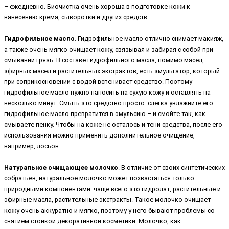
– ежедневно. Биочистка очень хороша в подготовке кожи к
нанесению крема, сыворотки и других средств.
Гидрофильное масло
. Гидрофильное масло отлично снимает макияж,
а также очень мягко очищает кожу, связывая и забирая с собой при
смывании грязь. В составе гидрофильного масла, помимо масел,
эфирных масел и растительных экстрактов, есть эмульгатор, который
при соприкосновении с водой вспенивает средство. Поэтому
гидрофильное масло нужно наносить на сухую кожу и оставлять на
несколько минут. Смыть это средство просто: слегка увлажните его –
гидрофильное масло превратится в эмульсию – и смойте так, как
смываете пенку. Чтобы на коже не осталось и тени средства, после его
использования можно применить дополнительное очищение,
например, лосьон.
Натуральное очищающее молочко
. В отличие от своих синтетических
собратьев, натуральное молочко может похвастаться только
природными компонентами: чаще всего это гидролат, растительные и
эфирные масла, растительные экстракты. Такое молочко очищает
кожу очень аккуратно и мягко, поэтому у него бывают проблемы со
снятием стойкой декоративной косметики. Молочко, как