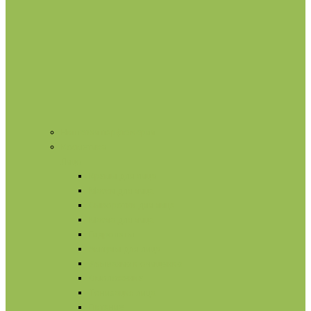
Нишевая парфюмерия
Косметика
Лицо
Кремы для лица
Маски для лица
Сыворотки для лица
Масла для лица
Гидролаты
Ампулы для лица
Умывание и очищение
Омоложение
Тонизация лица
Питание