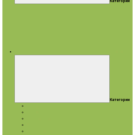
Категории
все категории
Категории
Подарки и наборы
Эфирные масла
Косметические масла
Гидролаты
Натуральное мыло