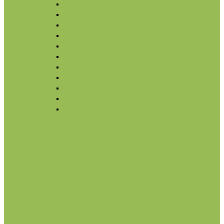
Для губ
Для бровей
Румяна, бронзеры
Вуаль
Праймер, основа
Кисти
Тональный крем
Консилер, корректор
Снятие макияжа
Лак для ногтей
Снятие макияжа