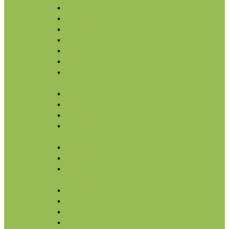
Увлажнение
Защита от солнца
Уход для глаз
Уход за бровями и ресницами
Бальзамы для губ
Ночной уход
Уход за шеей и зоной декольте
Тело
По типу средства
Назначение
Гигиена
От солнца
Волосы
По типу средства
По типу волос
Назначение
Масла
Макияж
Карандаши
Тени
Тушь
Пудра