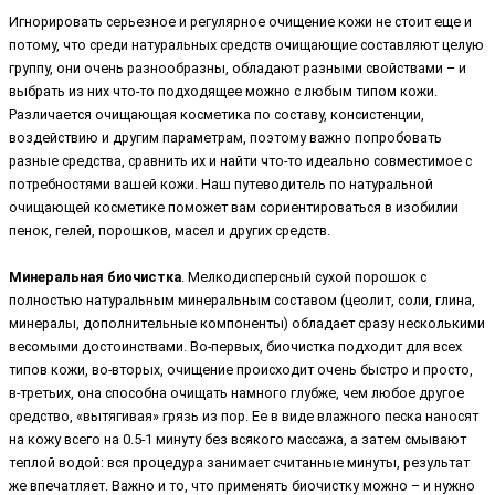
Игнорировать серьезное и регулярное очищение кожи не стоит еще и
потому, что среди натуральных средств очищающие составляют целую
группу, они очень разнообразны, обладают разными свойствами – и
выбрать из них что-то подходящее можно с любым типом кожи.
Различается очищающая косметика по составу, консистенции,
воздействию и другим параметрам, поэтому важно попробовать
разные средства, сравнить их и найти что-то идеально совместимое с
потребностями вашей кожи. Наш путеводитель по натуральной
очищающей косметике поможет вам сориентироваться в изобилии
пенок, гелей, порошков, масел и других средств.
Минеральная биочистка
. Мелкодисперсный сухой порошок с
полностью натуральным минеральным составом (цеолит, соли, глина,
минералы, дополнительные компоненты) обладает сразу несколькими
весомыми достоинствами. Во-первых, биочистка подходит для всех
типов кожи, во-вторых, очищение происходит очень быстро и просто,
в-третьих, она способна очищать намного глубже, чем любое другое
средство, «вытягивая» грязь из пор. Ее в виде влажного песка наносят
на кожу всего на 0.5-1 минуту без всякого массажа, а затем смывают
теплой водой: вся процедура занимает считанные минуты, результат
же впечатляет. Важно и то, что применять биочистку можно – и нужно