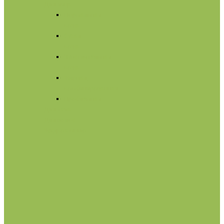
Для лица
Нормальная
кожа
Сухая
кожа
Чувствительная
кожа
Жирная,
комбинированная
Проблемная
Для тела
Для волос
Жидкое мыло