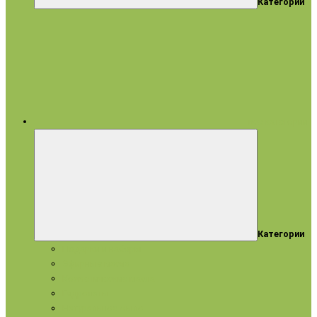
Категории
все категории
Категории
Подарки и наборы
Эфирные масла
Косметические масла
Гидролаты
Натуральное мыло