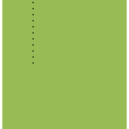
Для губ
Для бровей
Румяна, бронзеры
Вуаль
Праймер, основа
Кисти
Тональный крем
Консилер, корректор
Снятие макияжа
Лак для ногтей
Снятие макияжа