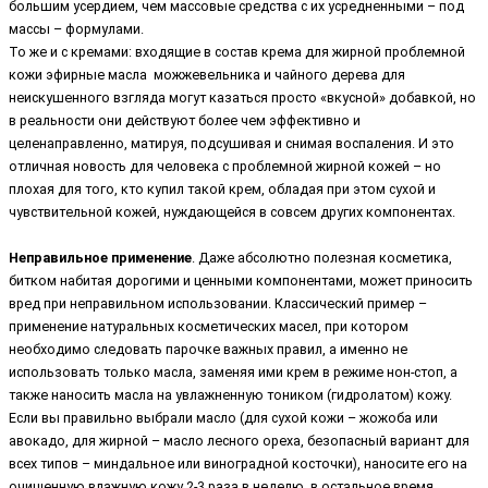
большим усердием, чем массовые средства с их усредненными – под
массы – формулами.
То же и с кремами: входящие в состав крема для жирной проблемной
кожи эфирные масла можжевельника и чайного дерева для
неискушенного взгляда могут казаться просто «вкусной» добавкой, но
в реальности они действуют более чем эффективно и
целенаправленно, матируя, подсушивая и снимая воспаления. И это
отличная новость для человека с проблемной жирной кожей – но
плохая для того, кто купил такой крем, обладая при этом сухой и
чувствительной кожей, нуждающейся в совсем других компонентах.
Неправильное применение
. Даже абсолютно полезная косметика,
битком набитая дорогими и ценными компонентами, может приносить
вред при неправильном использовании. Классический пример –
применение натуральных косметических масел, при котором
необходимо следовать парочке важных правил, а именно не
использовать только масла, заменяя ими крем в режиме нон-стоп, а
также наносить масла на увлажненную тоником (гидролатом) кожу.
Если вы правильно выбрали масло (для сухой кожи – жожоба или
авокадо, для жирной – масло лесного ореха, безопасный вариант для
всех типов – миндальное или виноградной косточки), наносите его на
очищенную влажную кожу 2-3 раза в неделю, в остальное время