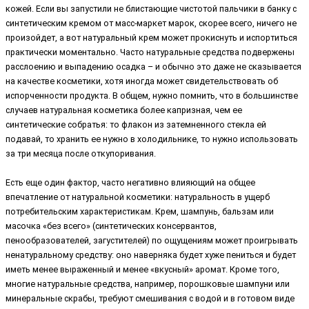
кожей. Если вы запустили не блистающие чистотой пальчики в банку с
синтетическим кремом от масс-маркет марок, скорее всего, ничего не
произойдет, а вот натуральный крем может прокиснуть и испортиться
практически моментально. Часто натуральные средства подвержены
расслоению и выпадению осадка – и обычно это даже не сказывается
на качестве косметики, хотя иногда может свидетельствовать об
испорченности продукта. В общем, нужно помнить, что в большинстве
случаев натуральная косметика более капризная, чем ее
синтетические собратья: то флакон из затемненного стекла ей
подавай, то хранить ее нужно в холодильнике, то нужно использовать
за три месяца после откупоривания.
Есть еще один фактор, часто негативно влияющий на общее
впечатление от натуральной косметики: натуральность в ущерб
потребительским характеристикам. Крем, шампунь, бальзам или
масочка «без всего» (синтетических консервантов,
пенообразователей, загустителей) по ощущениям может проигрывать
ненатуральному средству: оно наверняка будет хуже пениться и будет
иметь менее выраженный и менее «вкусный» аромат. Кроме того,
многие натуральные средства, например, порошковые шампуни или
минеральные скрабы, требуют смешивания с водой и в готовом виде