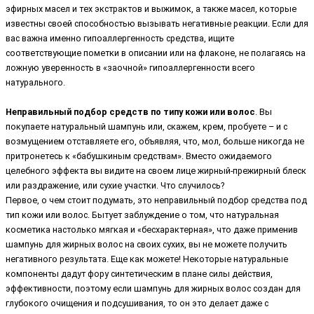
эфирных масел и тех экстрактов и выжимок, а также масел, которые
известны своей способностью вызывать негативные реакции. Если для
вас важна именно гипоаллергенность средства, ищите
соответствующие пометки в описании или на флаконе, не полагаясь на
ложную уверенность в «заочной» гипоаллергенности всего
натурального.
Неправильный подбор средств по типу кожи или волос
. Вы
покупаете натуральный шампунь или, скажем, крем, пробуете – и с
возмущением отставляете его, объявляя, что, мол, больше никогда не
притронетесь к «бабушкиным средствам». Вместо ожидаемого
целебного эффекта вы видите на своем лице жирный-прежирный блеск
или раздражение, или сухие участки. Что случилось?
Первое, о чем стоит подумать, это неправильный подбор средства под
тип кожи или волос. Бытует заблуждение о том, что натуральная
косметика настолько мягкая и «бесхарактерная», что даже применив
шампунь для жирных волос на своих сухих, вы не можете получить
негативного результата. Еще как можете! Некоторые натуральные
компоненты дадут фору синтетическим в плане силы действия,
эффективности, поэтому если шампунь для жирных волос создан для
глубокого очищения и подсушивания, то он это делает даже с