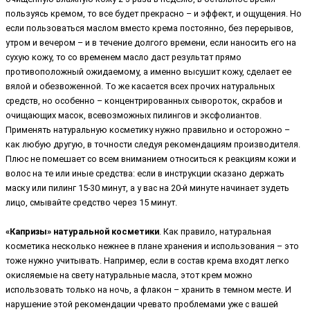
пользуясь кремом, то все будет прекрасно – и эффект, и ощущения. Но
если пользоваться маслом вместо крема постоянно, без перерывов,
утром и вечером – и в течение долгого времени, если наносить его на
сухую кожу, то со временем масло даст результат прямо
противоположный ожидаемому, а именно высушит кожу, сделает ее
вялой и обезвоженной. То же касается всех прочих натуральных
средств, но особенно – концентрированных сывороток, скрабов и
очищающих масок, всевозможных пилингов и эксфолиантов.
Применять натуральную косметику нужно правильно и осторожно –
как любую другую, в точности следуя рекомендациям производителя.
Плюс не помешает со всем вниманием относиться к реакциям кожи и
волос на те или иные средства: если в инструкции сказано держать
маску или пилинг 15-30 минут, а у вас на 20-й минуте начинает зудеть
лицо, смывайте средство через 15 минут.
«Капризы» натуральной косметики
. Как правило, натуральная
косметика несколько нежнее в плане хранения и использования – это
тоже нужно учитывать. Например, если в состав крема входят легко
окисляемые на свету натуральные масла, этот крем можно
использовать только на ночь, а флакон – хранить в темном месте. И
нарушение этой рекомендации чревато проблемами уже с вашей