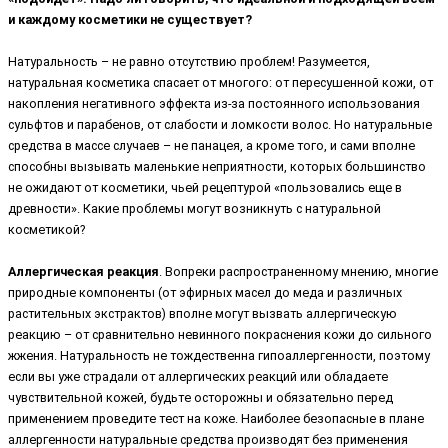
и каждому косметики не существует?
Натуральность – не равно отсутствию проблем! Разумеется,
натуральная косметика спасает от многого: от пересушенной кожи, от
накопления негативного эффекта из-за постоянного использования
сульфтов и парабенов, от слабости и ломкости волос. Но натуральные
средства в массе случаев – не панацея, а кроме того, и сами вполне
способны вызывать маленькие неприятности, которых большинство
не ожидают от косметики, чьей рецептурой «пользовались еще в
древности». Какие проблемы могут возникнуть с натуральной
косметикой?
Аллергическая реакция
. Вопреки распространенному мнению, многие
природные компоненты (от эфирных масел до меда и различных
растительных экстрактов) вполне могут вызвать аллергическую
реакцию – от сравнительно невинного покраснения кожи до сильного
жжения. Натуральность не тождественна гипоаллергенности, поэтому
если вы уже страдали от аллергических реакций или обладаете
чувствительной кожей, будьте осторожны и обязательно перед
применением проведите тест на коже. Наиболее безопасные в плане
аллергенности натуральные средства производят без применения