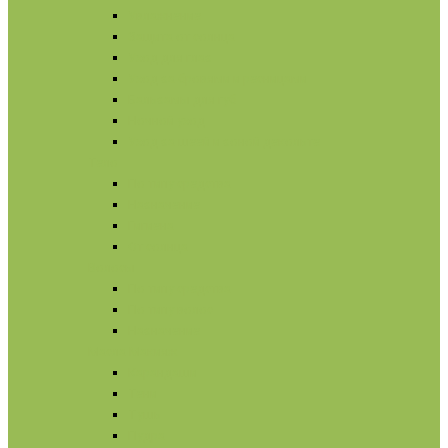
Увлажнение
Защита от солнца
Уход для глаз
Уход за бровями и ресницами
Бальзамы для губ
Ночной уход
Уход за шеей и зоной декольте
Тело
По типу средства
Назначение
Гигиена
От солнца
Волосы
По типу средства
По типу волос
Назначение
Масла
Макияж
Карандаши
Тени
Тушь
Пудра