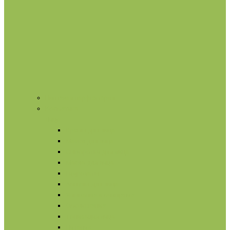
Нишевая парфюмерия
Косметика
Лицо
Кремы для лица
Маски для лица
Сыворотки для лица
Масла для лица
Гидролаты
Ампулы для лица
Умывание и очищение
Омоложение
Тонизация лица
Питание