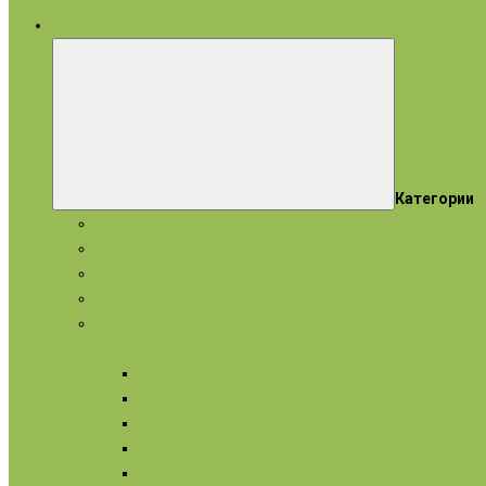
все категории
Категории
Подарки и наборы
Эфирные масла
Косметические масла
Гидролаты
Натуральное мыло
Для лица
Нормальная кожа
Сухая кожа
Чувствительная кожа
Жирная, комбинированная
Проблемная