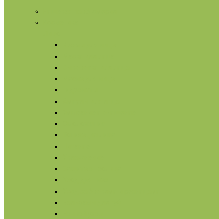
Нишевая парфюмерия
Косметика
Лицо
Кремы для лица
Маски для лица
Сыворотки для лица
Масла для лица
Гидролаты
Ампулы для лица
Умывание и очищение
Омоложение
Тонизация лица
Питание
Увлажнение
Защита от солнца
Уход для глаз
Уход за бровями и ресницами
Бальзамы для губ
Ночной уход