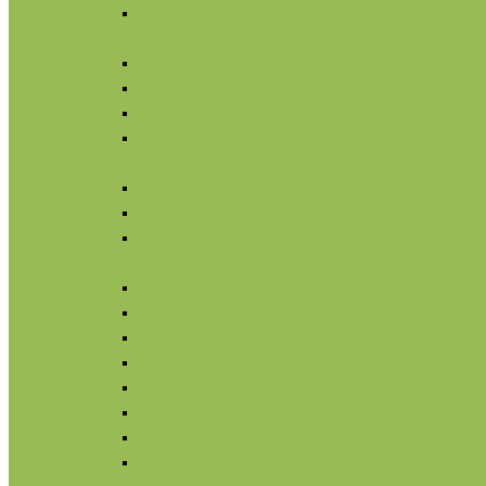
Уход за шеей и зоной декольте
Тело
По типу средства
Назначение
Гигиена
От солнца
Волосы
По типу средства
По типу волос
Назначение
Масла
Макияж
Карандаши
Тени
Тушь
Пудра
Для губ
Для бровей
Румяна, бронзеры
Вуаль