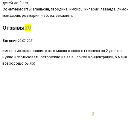
детей до 3 лет.
Сочетаемость
: апельсин, гвоздика, имбирь, кипарис, лаванда, лимон,
мандарин, розмарин, чабрец, эвкалипт.
Отзывы
20
Евгения
22.07.2021
именно использование этого масла спасло от герпеса за 2 дня! но
нужно использовать осторожно из-за высокой концентрации, у меня
все хорошо было)
2