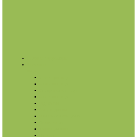
Нишевая парфюмерия
Косметика
Лицо
Кремы для лица
Маски для лица
Сыворотки для лица
Масла для лица
Гидролаты
Ампулы для лица
Умывание и очищение
Омоложение
Тонизация лица
Питание