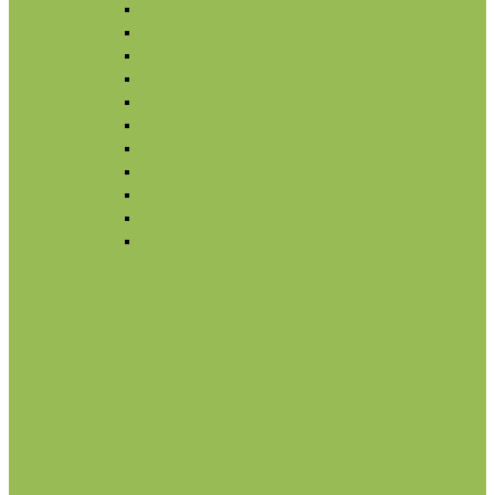
Для губ
Для бровей
Румяна, бронзеры
Вуаль
Праймер, основа
Кисти
Тональный крем
Консилер, корректор
Снятие макияжа
Лак для ногтей
Снятие макияжа