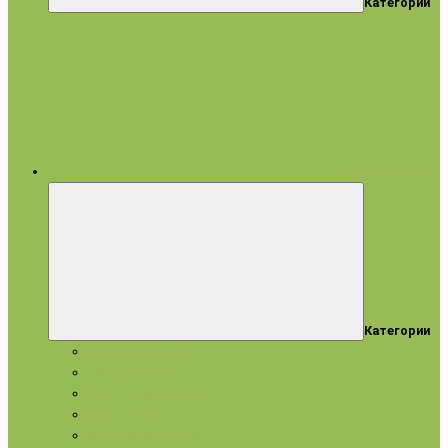
Категории
все категории
Категории
Подарки и наборы
Эфирные масла
Косметические масла
Гидролаты
Натуральное мыло