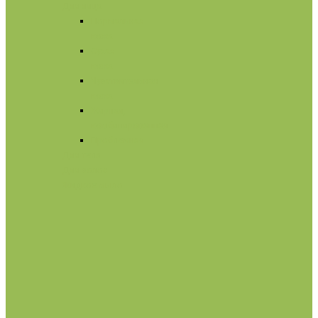
Для лица
Нормальная
кожа
Сухая
кожа
Чувствительная
кожа
Жирная,
комбинированная
Проблемная
Для тела
Для волос
Жидкое мыло