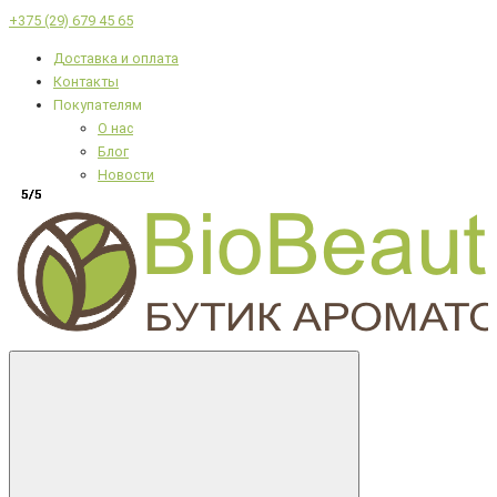
+375 (29) 679 45 65
Доставка и оплата
Контакты
Покупателям
О нас
Блог
Новости
5/5
5/5
5/5
5/5
5/5