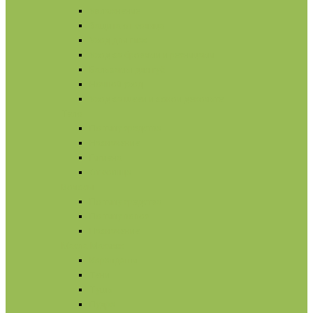
Увлажнение
Защита от солнца
Уход для глаз
Уход за бровями и ресницами
Бальзамы для губ
Ночной уход
Уход за шеей и зоной декольте
Тело
По типу средства
Назначение
Гигиена
От солнца
Волосы
По типу средства
По типу волос
Назначение
Масла
Макияж
Карандаши
Тени
Тушь
Пудра