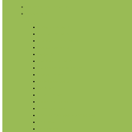
Нишевая парфюмерия
Косметика
Лицо
Кремы для лица
Маски для лица
Сыворотки для лица
Масла для лица
Гидролаты
Ампулы для лица
Умывание и очищение
Омоложение
Тонизация лица
Питание
Увлажнение
Защита от солнца
Уход для глаз
Уход за бровями и ресницами
Бальзамы для губ
Ночной уход