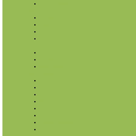
Уход за шеей и зоной декольте
Тело
По типу средства
Назначение
Гигиена
От солнца
Волосы
По типу средства
По типу волос
Назначение
Масла
Макияж
Карандаши
Тени
Тушь
Пудра
Для губ
Для бровей
Румяна, бронзеры
Вуаль