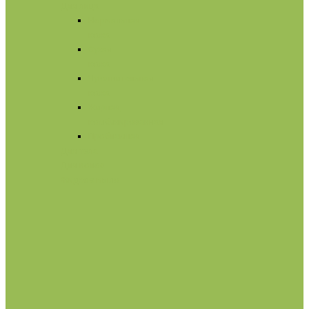
Для лица
Нормальная
кожа
Сухая
кожа
Чувствительная
кожа
Жирная,
комбинированная
Проблемная
Для тела
Для волос
Жидкое мыло