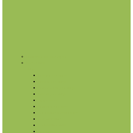
Нишевая парфюмерия
Косметика
Лицо
Кремы для лица
Маски для лица
Сыворотки для лица
Масла для лица
Гидролаты
Ампулы для лица
Умывание и очищение
Омоложение
Тонизация лица
Питание