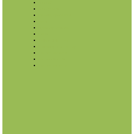
Для губ
Для бровей
Румяна, бронзеры
Вуаль
Праймер, основа
Кисти
Тональный крем
Консилер, корректор
Снятие макияжа
Лак для ногтей
Снятие макияжа