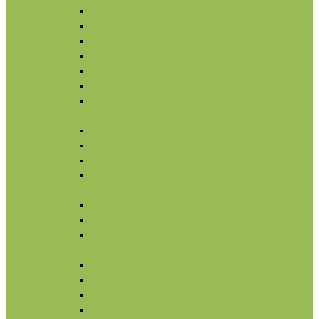
Увлажнение
Защита от солнца
Уход для глаз
Уход за бровями и ресницами
Бальзамы для губ
Ночной уход
Уход за шеей и зоной декольте
Тело
По типу средства
Назначение
Гигиена
От солнца
Волосы
По типу средства
По типу волос
Назначение
Масла
Макияж
Карандаши
Тени
Тушь
Пудра