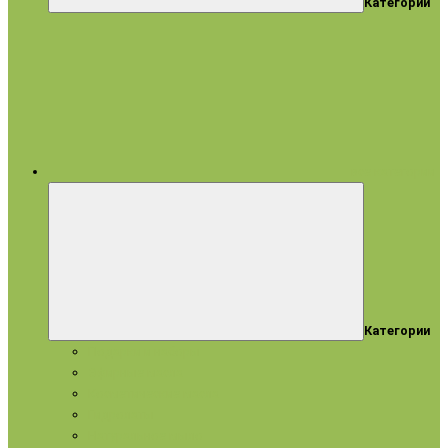
Категории
все категории
Категории
Подарки и наборы
Эфирные масла
Косметические масла
Гидролаты
Натуральное мыло