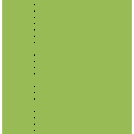
Увлажнение
Защита от солнца
Уход для глаз
Уход за бровями и ресницами
Бальзамы для губ
Ночной уход
Уход за шеей и зоной декольте
Тело
По типу средства
Назначение
Гигиена
От солнца
Волосы
По типу средства
По типу волос
Назначение
Масла
Макияж
Карандаши
Тени
Тушь
Пудра