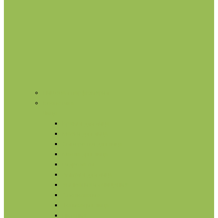
Нишевая парфюмерия
Косметика
Лицо
Кремы для лица
Маски для лица
Сыворотки для лица
Масла для лица
Гидролаты
Ампулы для лица
Умывание и очищение
Омоложение
Тонизация лица
Питание