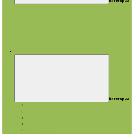
Категории
все категории
Категории
Подарки и наборы
Эфирные масла
Косметические масла
Гидролаты
Натуральное мыло