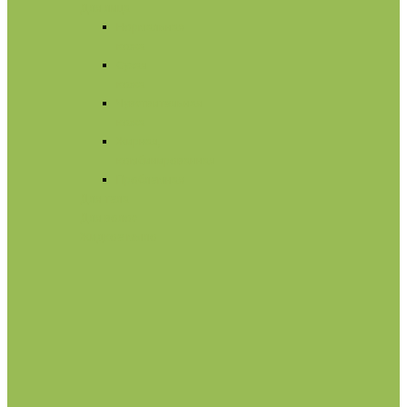
Для лица
Нормальная
кожа
Сухая
кожа
Чувствительная
кожа
Жирная,
комбинированная
Проблемная
Для тела
Для волос
Жидкое мыло