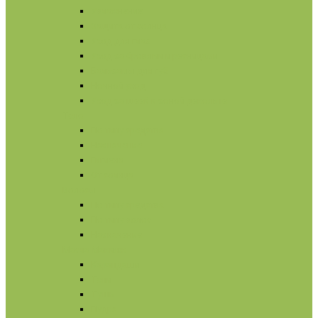
Увлажнение
Защита от солнца
Уход для глаз
Уход за бровями и ресницами
Бальзамы для губ
Ночной уход
Уход за шеей и зоной декольте
Тело
По типу средства
Назначение
Гигиена
От солнца
Волосы
По типу средства
По типу волос
Назначение
Масла
Макияж
Карандаши
Тени
Тушь
Пудра