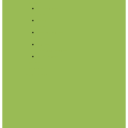
Для лица
Нормальная
кожа
Сухая
кожа
Чувствительная
кожа
Жирная,
комбинированная
Проблемная
Для тела
Для волос
Жидкое мыло