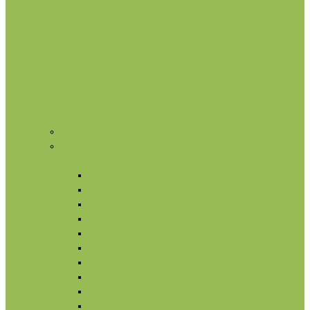
Нишевая парфюмерия
Косметика
Лицо
Кремы для лица
Маски для лица
Сыворотки для лица
Масла для лица
Гидролаты
Ампулы для лица
Умывание и очищение
Омоложение
Тонизация лица
Питание