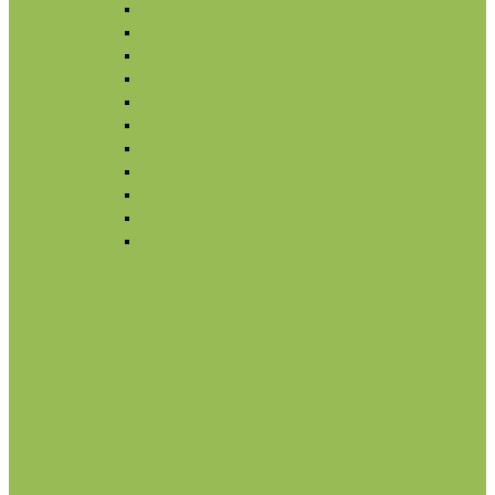
Для губ
Для бровей
Румяна, бронзеры
Вуаль
Праймер, основа
Кисти
Тональный крем
Консилер, корректор
Снятие макияжа
Лак для ногтей
Снятие макияжа