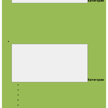
Категории
все категории
Категории
Подарки и наборы
Эфирные масла
Косметические масла
Гидролаты
Натуральное мыло