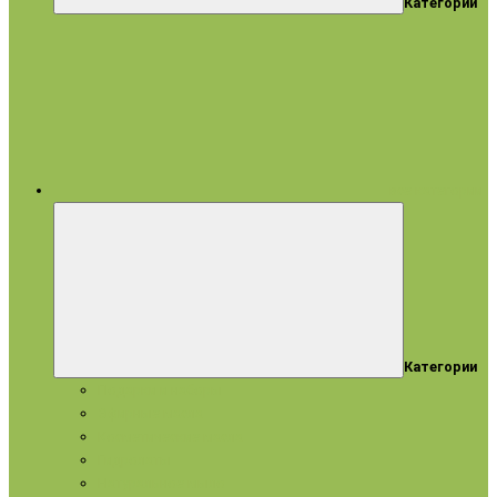
Категории
все категории
Категории
Подарки и наборы
Эфирные масла
Косметические масла
Гидролаты
Натуральное мыло