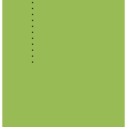
Для губ
Для бровей
Румяна, бронзеры
Вуаль
Праймер, основа
Кисти
Тональный крем
Консилер, корректор
Снятие макияжа
Лак для ногтей
Снятие макияжа