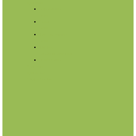
Для лица
Нормальная
кожа
Сухая
кожа
Чувствительная
кожа
Жирная,
комбинированная
Проблемная
Для тела
Для волос
Жидкое мыло