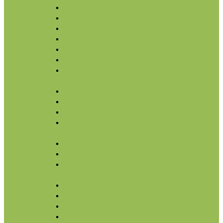
Увлажнение
Защита от солнца
Уход для глаз
Уход за бровями и ресницами
Бальзамы для губ
Ночной уход
Уход за шеей и зоной декольте
Тело
По типу средства
Назначение
Гигиена
От солнца
Волосы
По типу средства
По типу волос
Назначение
Масла
Макияж
Карандаши
Тени
Тушь
Пудра