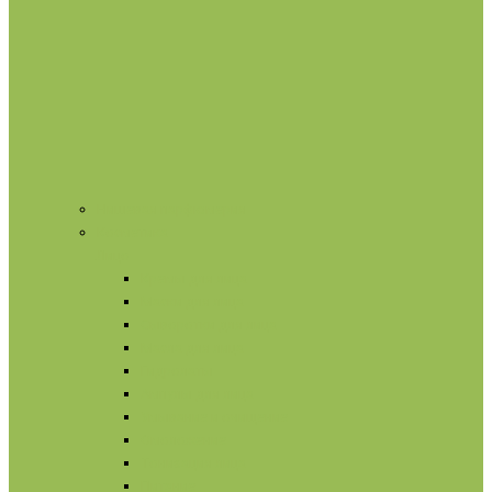
Нишевая парфюмерия
Косметика
Лицо
Кремы для лица
Маски для лица
Сыворотки для лица
Масла для лица
Гидролаты
Ампулы для лица
Умывание и очищение
Омоложение
Тонизация лица
Питание