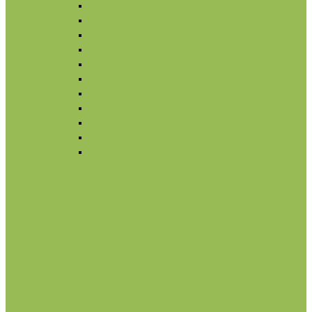
Для губ
Для бровей
Румяна, бронзеры
Вуаль
Праймер, основа
Кисти
Тональный крем
Консилер, корректор
Снятие макияжа
Лак для ногтей
Снятие макияжа