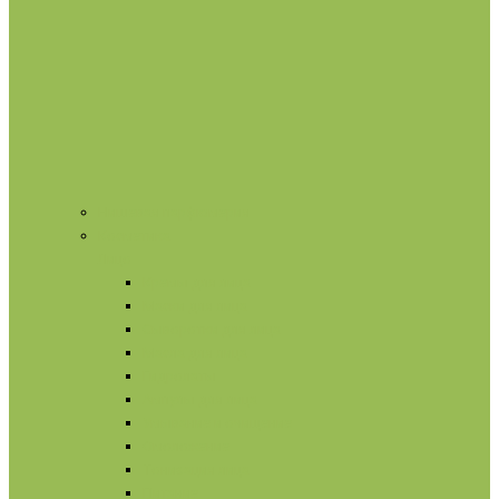
Нишевая парфюмерия
Косметика
Лицо
Кремы для лица
Маски для лица
Сыворотки для лица
Масла для лица
Гидролаты
Ампулы для лица
Умывание и очищение
Омоложение
Тонизация лица
Питание