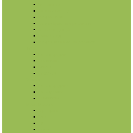
Увлажнение
Защита от солнца
Уход для глаз
Уход за бровями и ресницами
Бальзамы для губ
Ночной уход
Уход за шеей и зоной декольте
Тело
По типу средства
Назначение
Гигиена
От солнца
Волосы
По типу средства
По типу волос
Назначение
Масла
Макияж
Карандаши
Тени
Тушь
Пудра