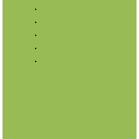
Для лица
Нормальная
кожа
Сухая
кожа
Чувствительная
кожа
Жирная,
комбинированная
Проблемная
Для тела
Для волос
Жидкое мыло