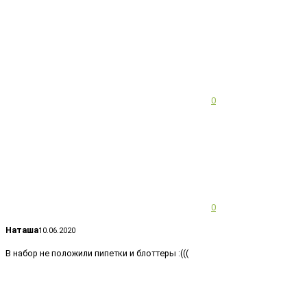
0
0
Наташа
10.06.2020
В набор не положили пипетки и блоттеры :(((