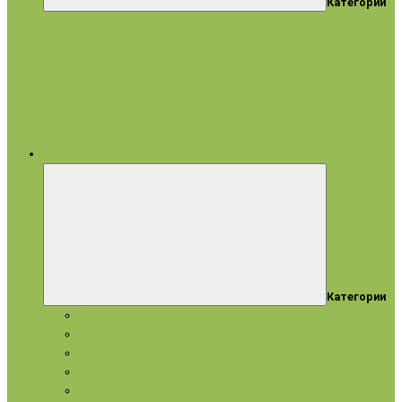
Категории
все категории
Категории
Подарки и наборы
Эфирные масла
Косметические масла
Гидролаты
Натуральное мыло