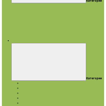
Категории
все категории
Категории
Подарки и наборы
Эфирные масла
Косметические масла
Гидролаты
Натуральное мыло