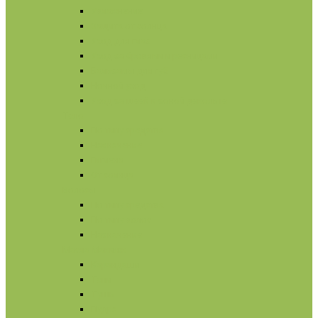
Увлажнение
Защита от солнца
Уход для глаз
Уход за бровями и ресницами
Бальзамы для губ
Ночной уход
Уход за шеей и зоной декольте
Тело
По типу средства
Назначение
Гигиена
От солнца
Волосы
По типу средства
По типу волос
Назначение
Масла
Макияж
Карандаши
Тени
Тушь
Пудра