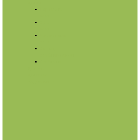
Для лица
Нормальная
кожа
Сухая
кожа
Чувствительная
кожа
Жирная,
комбинированная
Проблемная
Для тела
Для волос
Жидкое мыло