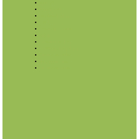
Для губ
Для бровей
Румяна, бронзеры
Вуаль
Праймер, основа
Кисти
Тональный крем
Консилер, корректор
Снятие макияжа
Лак для ногтей
Снятие макияжа