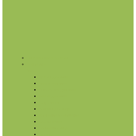
Нишевая парфюмерия
Косметика
Лицо
Кремы для лица
Маски для лица
Сыворотки для лица
Масла для лица
Гидролаты
Ампулы для лица
Умывание и очищение
Омоложение
Тонизация лица
Питание