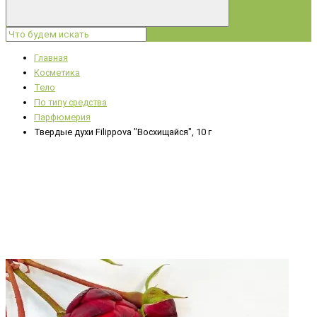
Главная
Косметика
Тело
По типу средства
Парфюмерия
Твердые духи Filippova "Восхищайся", 10 г