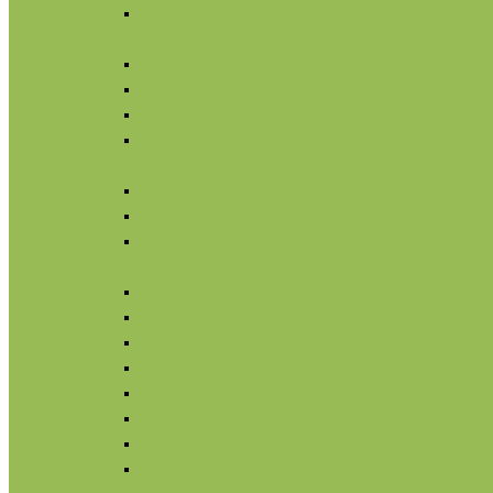
Уход за шеей и зоной декольте
Тело
По типу средства
Назначение
Гигиена
От солнца
Волосы
По типу средства
По типу волос
Назначение
Масла
Макияж
Карандаши
Тени
Тушь
Пудра
Для губ
Для бровей
Румяна, бронзеры
Вуаль