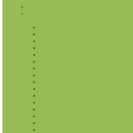
Нишевая парфюмерия
Косметика
Лицо
Кремы для лица
Маски для лица
Сыворотки для лица
Масла для лица
Гидролаты
Ампулы для лица
Умывание и очищение
Омоложение
Тонизация лица
Питание
Увлажнение
Защита от солнца
Уход для глаз
Уход за бровями и ресницами
Бальзамы для губ
Ночной уход