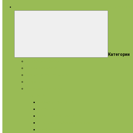
все категории
Категории
Подарки и наборы
Эфирные масла
Косметические масла
Гидролаты
Натуральное мыло
Для лица
Нормальная кожа
Сухая кожа
Чувствительная кожа
Жирная, комбинированная
Проблемная