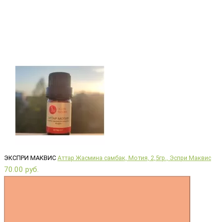
ЭКСПРИ МАКВИС
Аттар Жасмина самбак, Мотия, 2,5гр., Эспри Маквис
70.00 руб.