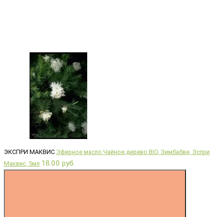
ЭКСПРИ МАКВИС
Эфирное масло Чайное дерево BIO, Зимбабве, Эспри
18.00 руб.
Маквис, 5мл