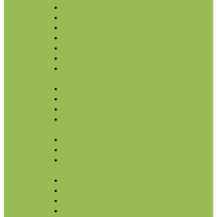
Увлажнение
Защита от солнца
Уход для глаз
Уход за бровями и ресницами
Бальзамы для губ
Ночной уход
Уход за шеей и зоной декольте
Тело
По типу средства
Назначение
Гигиена
От солнца
Волосы
По типу средства
По типу волос
Назначение
Масла
Макияж
Карандаши
Тени
Тушь
Пудра