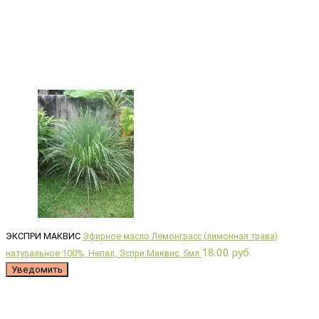
ЭКСПРИ МАКВИС
Эфирное масло Лемонграсс (лимонная трава)
18.00 руб.
натуральное 100%, Непал, Эспри Маквис, 5мл
Уведомить