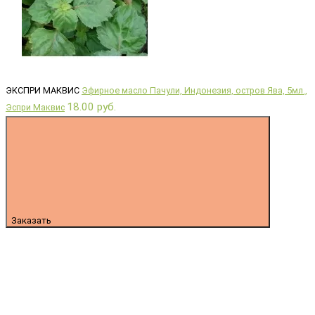
ЭКСПРИ МАКВИС
Эфирное масло Пачули, Индонезия, остров Ява, 5мл.,
18.00 руб.
Эспри Маквис
Заказать