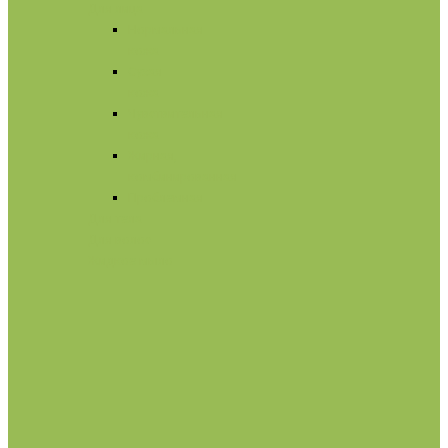
Для лица
Нормальная
кожа
Сухая
кожа
Чувствительная
кожа
Жирная,
комбинированная
Проблемная
Для тела
Для волос
Жидкое мыло