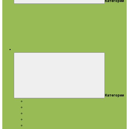
Категории
все категории
Категории
Подарки и наборы
Эфирные масла
Косметические масла
Гидролаты
Натуральное мыло