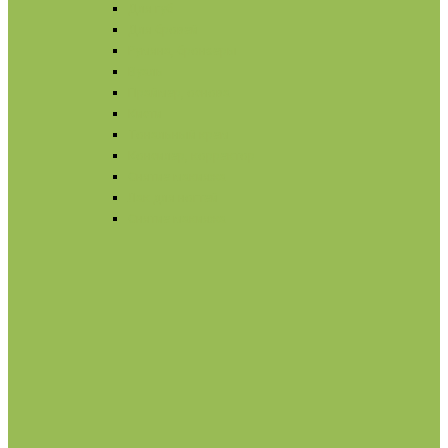
Для губ
Для бровей
Румяна, бронзеры
Вуаль
Праймер, основа
Кисти
Тональный крем
Консилер, корректор
Снятие макияжа
Лак для ногтей
Снятие макияжа