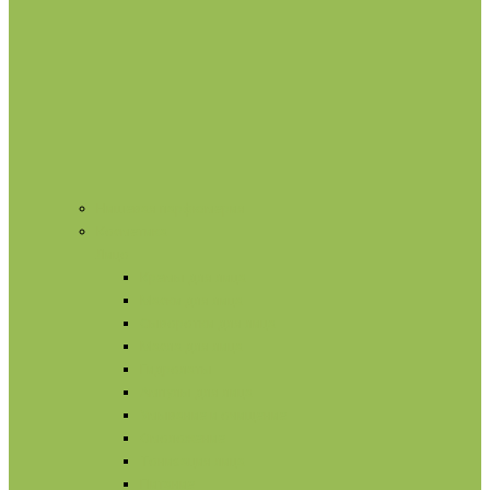
Нишевая парфюмерия
Косметика
Лицо
Кремы для лица
Маски для лица
Сыворотки для лица
Масла для лица
Гидролаты
Ампулы для лица
Умывание и очищение
Омоложение
Тонизация лица
Питание