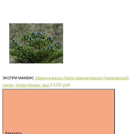
ЭКСПРИ МАКВИС
Эфирное масло Пихта замечательная (гималайская),
24.00 руб.
Непал, Эспри Маквис, 5мл
Заказать