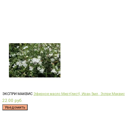
ЭКСПРИ МАКВИС
Эфирное масло Мирт(лист), Иран,5мл., Эспри Маквис
22.00 руб.
Уведомить