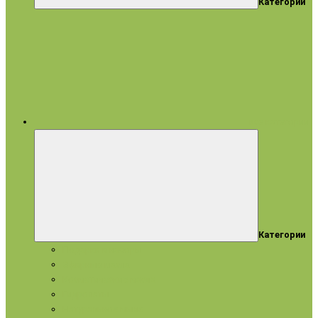
Категории
все категории
Категории
Подарки и наборы
Эфирные масла
Косметические масла
Гидролаты
Натуральное мыло