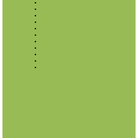
Для губ
Для бровей
Румяна, бронзеры
Вуаль
Праймер, основа
Кисти
Тональный крем
Консилер, корректор
Снятие макияжа
Лак для ногтей
Снятие макияжа