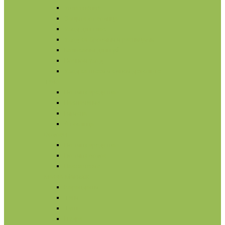
Увлажнение
Защита от солнца
Уход для глаз
Уход за бровями и ресницами
Бальзамы для губ
Ночной уход
Уход за шеей и зоной декольте
Тело
По типу средства
Назначение
Гигиена
От солнца
Волосы
По типу средства
По типу волос
Назначение
Масла
Макияж
Карандаши
Тени
Тушь
Пудра