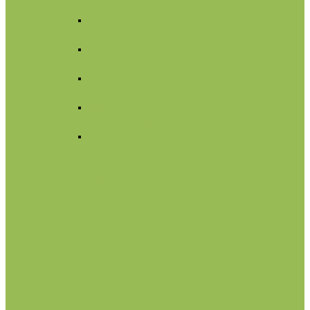
Для лица
Нормальная
кожа
Сухая
кожа
Чувствительная
кожа
Жирная,
комбинированная
Проблемная
Для тела
Для волос
Жидкое мыло