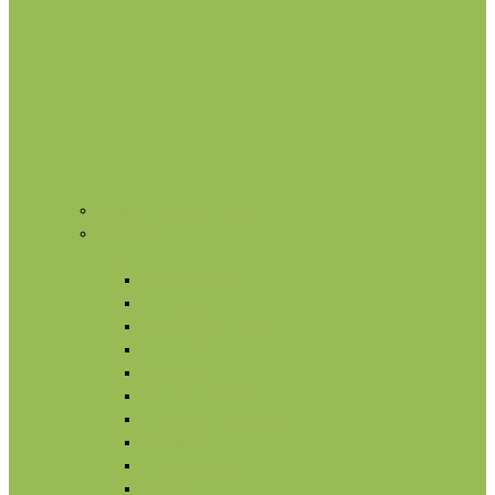
Нишевая парфюмерия
Косметика
Лицо
Кремы для лица
Маски для лица
Сыворотки для лица
Масла для лица
Гидролаты
Ампулы для лица
Умывание и очищение
Омоложение
Тонизация лица
Питание